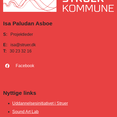
Isa Paludan Asboe
S:
Projektleder
E:
isa@struer.dk
T:
30 23 32 16
Facebook
Nyttige links
Uddannelsesinitiativet i Struer
Sound Art Lab