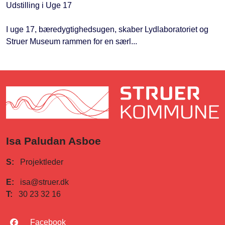
Udstilling i Uge 17
I uge 17, bæredygtighedsugen, skaber Lydlaboratoriet og
Struer Museum rammen for en særl...
Isa Paludan Asboe
S:
Projektleder
E:
isa@struer.dk
T:
30 23 32 16
Facebook