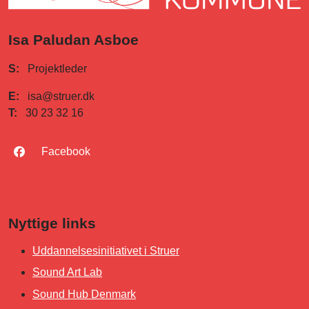
Isa Paludan Asboe
S:
Projektleder
E:
isa@struer.dk
T:
30 23 32 16
Facebook
Nyttige links
Uddannelsesinitiativet i Struer
Sound Art Lab
Sound Hub Denmark